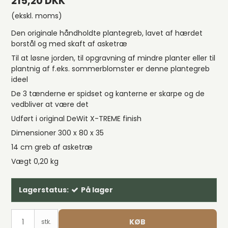
215,20 DKK
(ekskl. moms)
Den originale håndholdte plantegreb, lavet af hærdet
borstål og med skaft af asketræ
Til at løsne jorden, til opgravning af mindre planter eller til
plantnig af f.eks. sommerblomster er denne plantegreb
ideel
De 3 tænderne er spidset og kanterne er skarpe og de
vedbliver at være det
Udført i original DeWit X-TREME finish
Dimensioner 300 x 80 x 35
14 cm greb af asketræ
Vægt 0,20 kg
Lagerstatus:
På lager
KØB
stk.