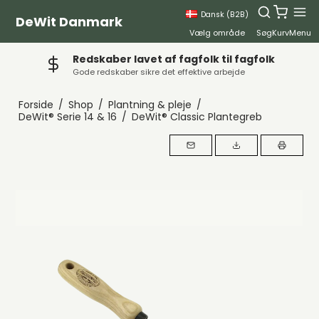
Dansk (B2B)
DeWit Danmark
Vælg område
Søg
Kurv
Menu
Redskaber lavet af fagfolk til fagfolk
Gode redskaber sikre det effektive arbejde
Forside
/
Shop
/
Plantning & pleje
/
DeWit® Serie 14 & 16
/
DeWit® Classic Plantegreb