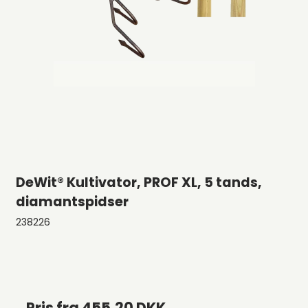
DeWit® Kultivator, PROF XL, 5 tands,
diamantspidser
238226
Pris fra
455,20 DKK