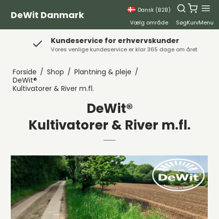
Dansk (B2B)
DeWit Danmark
Vælg område
Søg
Kurv
Menu
Kundeservice for erhvervskunder
Vores venlige kundeservice er klar 365 dage om året
Forside
/
Shop
/
Plantning & pleje
/
DeWit®
Kultivatorer & River m.fl.
DeWit®
Kultivatorer & River m.fl.