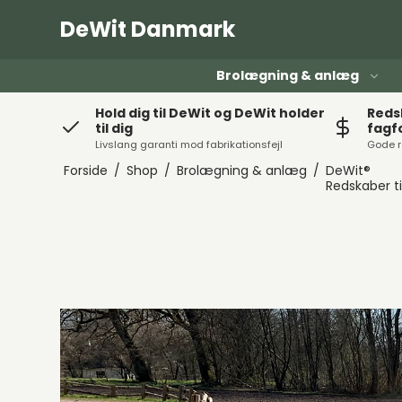
DeWit Danmark
Brolægning & anlæg
Hold dig til DeWit og DeWit holder
Redsk
til dig
fagf
Livslang garanti mod fabrikationsfejl
Gode r
Forside
/
Shop
/
Brolægning & anlæg
/
DeWit®
Redskaber t