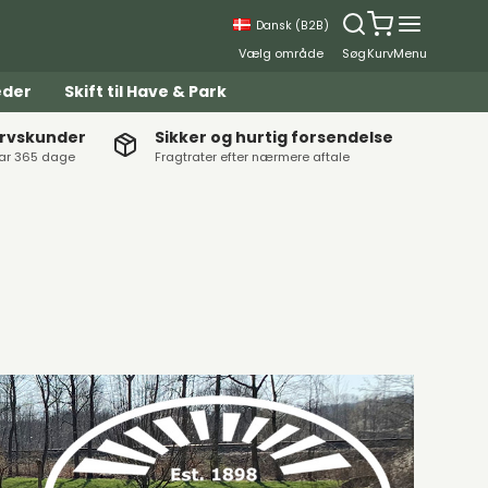
Dansk (B2B)
Vælg område
Søg
Kurv
Menu
eder
Skift til Have & Park
ervskunder
Sikker og hurtig forsendelse
lar 365 dage
Fragtrater efter nærmere aftale