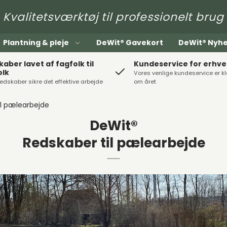
Kvalitetsværktøj til professionelt brug
Plantning & pleje
DeWit® Gavekort
DeWit® Nyh
aber lavet af fagfolk til
Kundeservice for erhv
olk
Vores venlige kundeservice er k
edskaber sikre det effektive arbejde
om året
il pælearbejde
DeWit®
Redskaber til pælearbejde