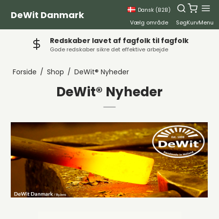
Dansk (B2B)
DeWit Danmark
Vælg område
Søg
Kurv
Menu
Redskaber lavet af fagfolk til fagfolk
Gode redskaber sikre det effektive arbejde
Forside
/
Shop
/
DeWit® Nyheder
DeWit® Nyheder